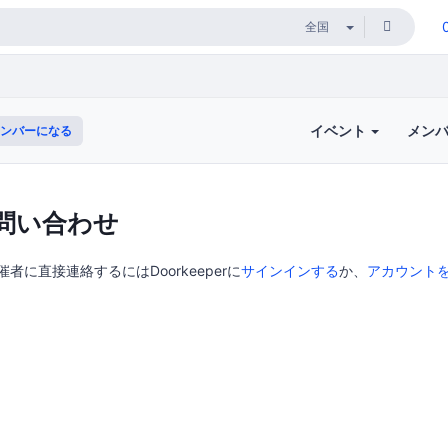
イベント
メン
ンバーになる
問い合わせ
催者に直接連絡するにはDoorkeeperに
サインインする
か、
アカウント